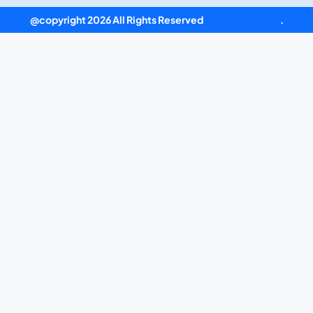
@copyright 2026 All Rights Reserved
豪利777官网入口
.